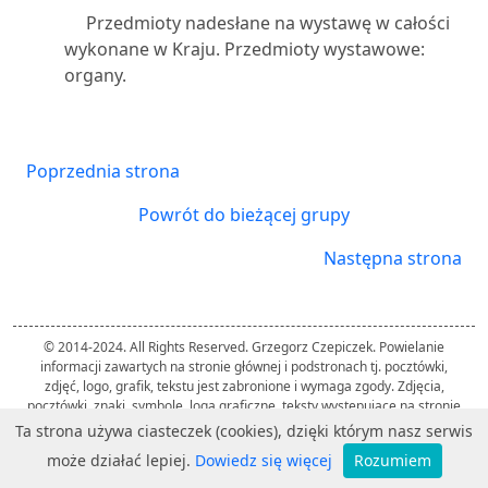
Przedmioty nadesłane na wystawę w całości
wykonane w Kraju. Przedmioty wystawowe:
organy.
Poprzednia strona
Powrót do bieżącej grupy
Następna strona
© 2014-2024. All Rights Reserved. Grzegorz Czepiczek. Powielanie
informacji zawartych na stronie głównej i podstronach tj. pocztówki,
zdjęć, logo, grafik, tekstu jest zabronione i wymaga zgody. Zdjęcia,
pocztówki, znaki, symbole, loga graficzne, teksty występujące na stronie
należą do ich twórców i zostały użyte przez autora strony wyłącznie w
Ta strona używa ciasteczek (cookies), dzięki którym nasz serwis
celach informacyjnych.
może działać lepiej.
Dowiedz się więcej
Rozumiem